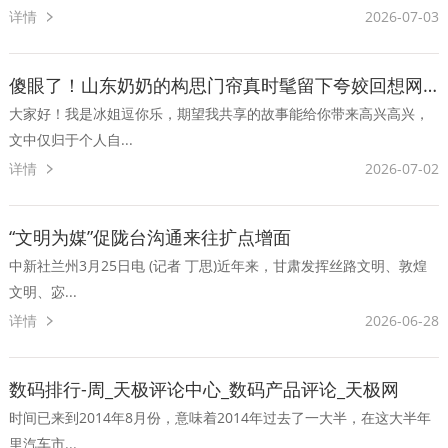
详情
2026-07-03
傻眼了！山东奶奶的构思门帘真时髦留下夸姣回想网友：太丑陋
大家好！我是冰姐逗你乐，期望我共享的故事能给你带来高兴高兴，
文中仅归于个人自...
详情
2026-07-02
“文明为媒”促陇台沟通来往扩点增面
中新社兰州3月25日电 (记者 丁思)近年来，甘肃发挥丝路文明、敦煌
文明、宓...
详情
2026-06-28
数码排行-周_天极评论中心_数码产品评论_天极网
时间已来到2014年8月份，意味着2014年过去了一大半，在这大半年
里汽车市...