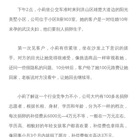
下午2点，小莉坐公交车准时来到洪山区雄楚大道边的阳光
美墅小区，公司位于小区B座903室。她的客户是一对结婚10年
未孕的武汉夫妇，他们要别人捐卵生子。
第一次见客户，小莉有些紧张，坐在沙发上下意识的搓
手。对方的目光让她觉得很难受，像挑选商品一样审视着她，
还问一些很隐私的问题。10分钟后，客户给了她100元路费让她
回家，老板说对方没看中，让她回去继续等。
小莉了解这一个行业竞争力不小，公司大约有100多名捐卵
志愿者，根据长相、身材、学历和年龄，分为不一样的档次，
每次捐卵的补偿费从6000元—4万元不等，一般在一万元左右。
学历高、相貌好的年轻女孩客户都喜欢要，补偿费也拿得高，
像同事小月3个月内就捐了两次，补偿费每次高达3万元。