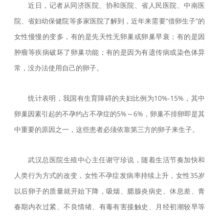
近日，记者从同济医院、协和医院、省人民医院、中南医
院、省妇幼保健院等多家医院了解到，近年来需要“借卵生子”的
女性慢慢的变多，有的是先天性无卵巢或卵巢早衰；有的是因
肿瘤等疾病破坏了卵巢功能；有的是因为有遗传病或染色体异
常，没办法使用自己的卵子。
统计表明，我国有生育障碍的夫妇比例为10%-15%，其中
卵巢因素引起的不孕约占不孕症的5%～6%，卵巢不排卵即是其
中重要的原因之一，这些患者必须依靠第三方的卵子来生子。
武汉总医院生殖中心主任谢守珍说，随着生活节奏加快和
人类行为方式的改变，女性不孕症发病率持续上升，女性35岁
以后卵子的质量就开始下降，吸烟、腮腺炎病史、休息差、青
春期内衣过紧、不良情绪、有毒有害接触史、月经初潮较早等