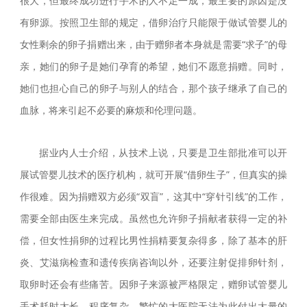
很大，但最终成功进行手术的人不足一成，最主要的原因是没
有卵源。按照卫生部的规定，借卵治疗只能限于做试管婴儿的
女性剩余的卵子捐赠出来，由于赠卵者本身就是需要“求子”的母
亲，她们的卵子是她们孕育的希望，她们不愿意捐赠。同时，
她们也担心自己的卵子与别人的结合，那个孩子继承了自己的
血脉，将来引起不必要的麻烦和伦理问题。
据业内人士介绍，从技术上说，只要是卫生部批准可以开
展试管婴儿技术的医疗机构，就可开展“借卵生子”，但真实的操
作很难。因为捐赠双方必须“双盲”，这其中“穿针引线”的工作，
需要全部由医生来完成。虽然也允许卵子捐献者获得一定的补
偿，但女性捐卵的过程比男性捐精要复杂得多，除了基本的肝
炎、艾滋病检查和遗传疾病咨询以外，还要注射促排卵针剂，
取卵时还会有些痛苦。因卵子来源被严格限定，赠卵试管婴儿
手术耗时太长、程序复杂，繁忙的大医院无法为此付出大量的