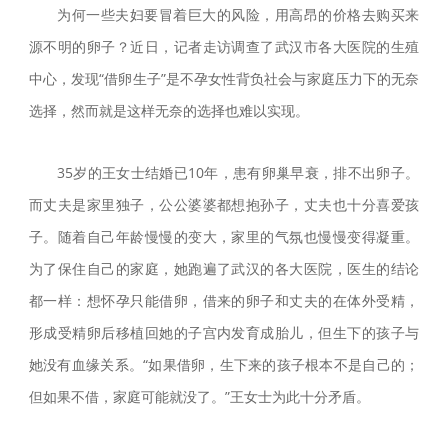
为何一些夫妇要冒着巨大的风险，用高昂的价格去购买来
源不明的卵子？近日，记者走访调查了武汉市各大医院的生殖
中心，发现“借卵生子”是不孕女性背负社会与家庭压力下的无奈
选择，然而就是这样无奈的选择也难以实现。
35岁的王女士结婚已10年，患有卵巢早衰，排不出卵子。
而丈夫是家里独子，公公婆婆都想抱孙子，丈夫也十分喜爱孩
子。随着自己年龄慢慢的变大，家里的气氛也慢慢变得凝重。
为了保住自己的家庭，她跑遍了武汉的各大医院，医生的结论
都一样：想怀孕只能借卵，借来的卵子和丈夫的在体外受精，
形成受精卵后移植回她的子宫内发育成胎儿，但生下的孩子与
她没有血缘关系。“如果借卵，生下来的孩子根本不是自己的；
但如果不借，家庭可能就没了。”王女士为此十分矛盾。