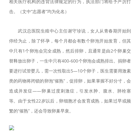
相关医疗机构的违背法律规定的行为，执法部门将给予严厉打
击。（文中“志愿者”均为化名）
武汉总医院生殖中心主任谢守珍说，女人从青春期开始到
停经为止，除了怀孕，每个月都会有数个卵泡开始发育，但其
中只有1个卵泡会完全成熟，然后排卵，且通常是由2个卵巢交
替释放出卵子，一生中只有400-600个卵泡会成熟排出。捐卵者
要进行试管婴儿，需一次性取出5—10个卵子，医生需要用激素
类的药物将闭锁的卵泡“催熟”，促排卵，如果掌握不好分寸，会
造成并发症——卵巢过度刺激症，引发水肿、腹水、肺栓塞
等。由于女性22岁以后，卵细胞才会发育成熟，如果过早或频
繁的“催熟”，还会导致卵巢早衰。