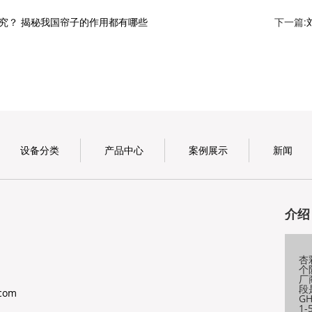
究？ 揭秘我国帘子的作用都有哪些
下一篇:
设备分类
产品中心
案例展示
新闻
介绍
杏
个
厂
段
.com
G
1