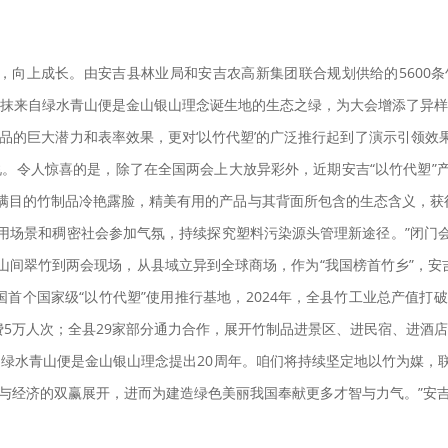
向上成长。由安吉县林业局和安吉农高新集团联合规划供给的5600条竹
一抹来自绿水青山便是金山银山理念诞生地的生态之绿，为大会增添了异样
制品的巨大潜力和表率效果，更对‘以竹代塑’的广泛推行起到了演示引领
说。令人惊喜的是，除了在全国两会上大放异彩外，近期安吉“以竹代塑”
目的竹制品冷艳露脸，精美有用的产品与其背面所包含的生态含义，获得
用场景和稠密社会参加气氛，持续探究塑料污染源头管理新途径。”闭门
间翠竹到两会现场，从县域立异到全球商场，作为“我国榜首竹乡”，安
首个国家级“以竹代塑”使用推行基地，2024年，全县竹工业总产值打破1
”消费5万人次；全县29家部分通力合作，展开竹制品进景区、进民宿、进酒店
是绿水青山便是金山银山理念提出20周年。咱们将持续坚定地以竹为媒，
态与经济的双赢展开，进而为建造绿色美丽我国奉献更多才智与力气。”安