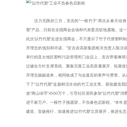
活力无限的三月，安吉的“一根竹子”再次从春天动身，
塑”产品，日前在全国两会会场和代表委员驻地露脸。这
此次‘以竹代塑’走进全国两会，不只显示了竹子代替塑料
开理念的饯别和许诺。”安吉农高新集团相关负责人陈洁
举行的亚太地区塑料污染管理闭门会议上，安吉带着琳琅满
过健全方针支撑系统、聚集完善工业高质量展开、拓展使
开理念娓娓道来，相同收成了与会嘉宾的掌声与赞誉。从山
下了“以竹代塑”这篇鲜活生动的竹工业文章。获批建造我国
放“两山绿币”4500万个，引导社区居民参加“以竹代塑
进千家万户。一根竹子挑愿望，不负春色启新程。“本年
建造、宣扬推行，加速推进‘以竹代塑’立异展开，推进生