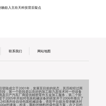
刘杨欲入主欣天科技背后疑点
联系我们
网站地图
彩登陆成立于2001年，发展至目前的状态，其历程经过两
阶段，第一个阶段是以良好的加工能力及技术对一些设备
商及日产汽车厂商提供精密零件五金加工服务，第二个阶
是于2005年开始对包装机械设备的研发并于2006年推出了
H240系列全自动包装机械设备，杏彩平台娱乐登录解决对
-500g的液体，粉末，颗粒的物料的袋包装方案，在之后的