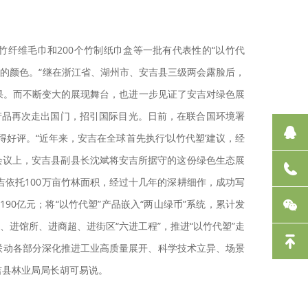
纤维毛巾和200个竹制纸巾盒等一批有代表性的“以竹代
的颜色。“继在浙江省、湖州市、安吉县三级两会露脸后，
效果。而不断变大的展现舞台，也进一步见证了安吉对绿色展
产品再次走出国门，招引国际目光。日前，在联合国环境署
好评。“近年来，安吉在全球首先执行‘以竹代塑’建议，经
会议上，安吉县副县长沈斌将安吉所据守的这份绿色生态展
吉依托100万亩竹林面积，经过十几年的深耕细作，成功写
90亿元；将“以竹代塑”产品嵌入“两山绿币”系统，累计发
、进馆所、进商超、进街区“六进工程”，推进“以竹代塑”走
联动各部分深化推进工业高质量展开、科学技术立异、场景
吉县林业局局长胡可易说。